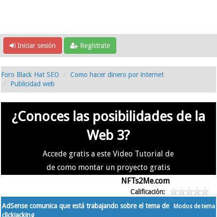
Iniciar sesión
Regístrate
Foro Black Hat SEO
Como hacer dinero por internet
Publicidad web
¿Conoces las posibilidades de la
Web 3?
Accede gratis a este Video Tutorial de
de como montar un proyecto gratis
en la #Web3 usando
NFTs2Me.com
Calificación:
AdSense comunica que está trabajando sobre el tema de
Modos de tema
clickjacking