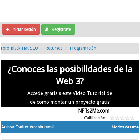
Iniciar sesión
Regístrate
Foro Black Hat SEO
Recursos
Programación
¿Conoces las posibilidades de la
Web 3?
Accede gratis a este Video Tutorial de
de como montar un proyecto gratis
en la #Web3 usando
NFTs2Me.com
Calificación:
Activar Twtter dev sin movil
Modos de tema