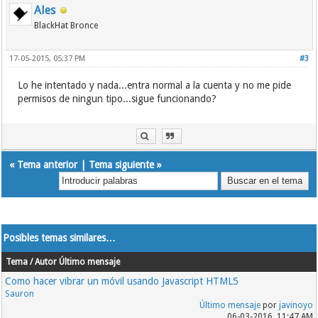
Ales
BlackHat Bronce
17-05-2015, 05:37 PM
#3
Lo he intentado y nada...entra normal a la cuenta y no me pide
permisos de ningun tipo...sigue funcionando?
«
Tema anterior
|
Tema siguiente
»
Posibles temas similares…
Tema / Autor
Último mensaje
Como hacer vibrar un móvil usando Javascript HTML5
Sauron
Último mensaje
por
javinoyo
06-03-2016, 11:47 AM