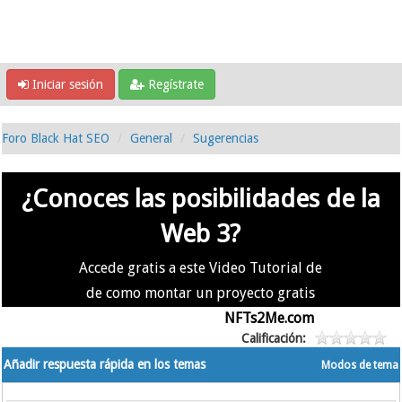
Iniciar sesión
Regístrate
Foro Black Hat SEO
General
Sugerencias
¿Conoces las posibilidades de la
Web 3?
Accede gratis a este Video Tutorial de
de como montar un proyecto gratis
en la #Web3 usando
NFTs2Me.com
Calificación:
Añadir respuesta rápida en los temas
Modos de tema