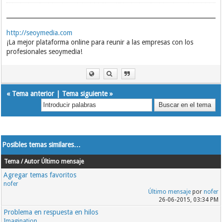
http://seoymedia.com
¡La mejor plataforma online para reunir a las empresas con los
profesionales seoymedia!
«
Tema anterior
|
Tema siguiente
»
Posibles temas similares…
Tema / Autor
Último mensaje
Agregar temas favoritos
nofer
Último mensaje
por
nofer
26-06-2015, 03:34 PM
Problema en respuesta en hilos
Imagination