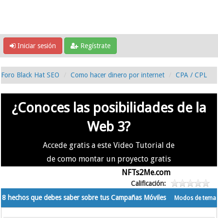
Iniciar sesión
Regístrate
Foro Black Hat SEO
Como hacer dinero por internet
CPA / CPL
¿Conoces las posibilidades de la
Web 3?
Accede gratis a este Video Tutorial de
de como montar un proyecto gratis
en la #Web3 usando
NFTs2Me.com
Calificación:
8 hechos que debes saber sobre tus Campañas Móviles
Modos de tema