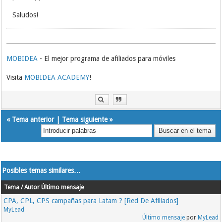
Saludos!
MOBIDEA
- El mejor programa de afiliados para móviles
Visita
MOBIDEA ACADEMY
!
«
Tema anterior
|
Tema siguiente
»
Posibles temas similares…
Tema / Autor
Último mensaje
CPA, CPL, CPS campañas para Latam ? [Red De Afiliados]
MyLead
Último mensaje
por
MyLead