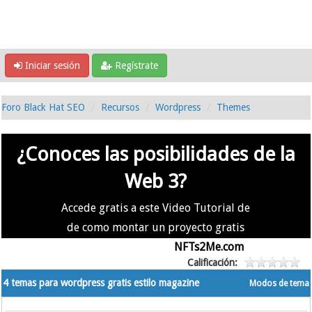
Iniciar sesión
Regístrate
Foro Black Hat SEO
Recursos
Wordpress
Themes
¿Conoces las posibilidades de la
Web 3?
Accede gratis a este Video Tutorial de
de como montar un proyecto gratis
en la #Web3 usando
NFTs2Me.com
Calificación:
4 temas para wordpress gratis estilo magazine
Modos de tema