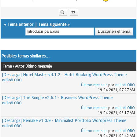
«
Tema anterior
|
Tema siguiente
»
Posibles temas similares…
Tema / Autor
Último mensaje
[Descarga] Hotel Master v4.1.2 - Hotel Booking WordPress Theme
nulledLOBO
Último mensaje
por
nulledLOBO
19-04-2021, 07:27 AM
[Descarga] The Simple v2.6.1 - Business WordPress Theme
nulledLOBO
Último mensaje
por
nulledLOBO
19-04-2021, 06:17 AM
[Descarga] Remake v1.0.9 - Minimalist Portfolio Wordpress Theme
nulledLOBO
Último mensaje
por
nulledLOBO
19-04-2021, 02:42 AM