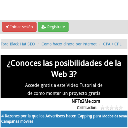
Iniciar sesión
Regístrate
Foro Black Hat SEO
Como hacer dinero por internet
CPA / CPL
¿Conoces las posibilidades de la
Web 3?
Accede gratis a este Video Tutorial de
de como montar un proyecto gratis
en la #Web3 usando
NFTs2Me.com
Calificación:
4 Razones por la que los Advertisers hacen Capping para
Modos de tema
Campañas móviles