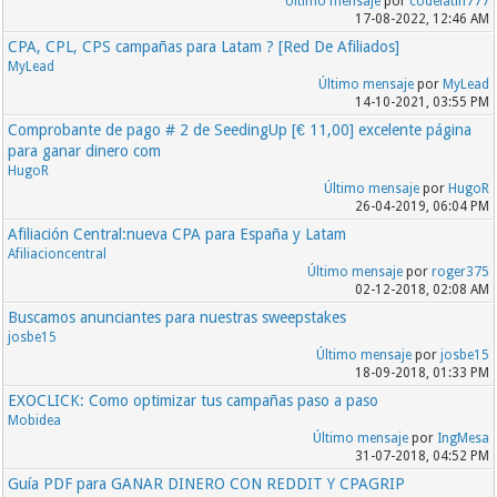
Último mensaje
por
codelatin777
17-08-2022, 12:46 AM
CPA, CPL, CPS campañas para Latam ? [Red De Afiliados]
MyLead
Último mensaje
por
MyLead
14-10-2021, 03:55 PM
Comprobante de pago # 2 de SeedingUp [€ 11,00] excelente página
para ganar dinero com
HugoR
Último mensaje
por
HugoR
26-04-2019, 06:04 PM
Afiliación Central:nueva CPA para España y Latam
Afiliacioncentral
Último mensaje
por
roger375
02-12-2018, 02:08 AM
Buscamos anunciantes para nuestras sweepstakes
josbe15
Último mensaje
por
josbe15
18-09-2018, 01:33 PM
EXOCLICK: Como optimizar tus campañas paso a paso
Mobidea
Último mensaje
por
IngMesa
31-07-2018, 04:52 PM
Guía PDF para GANAR DINERO CON REDDIT Y CPAGRIP