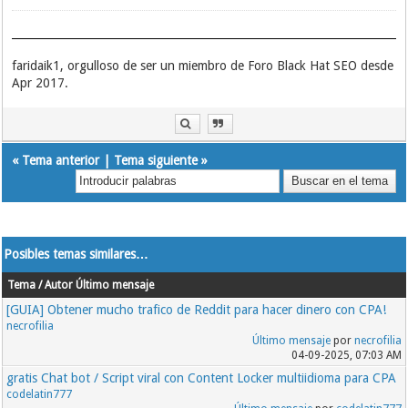
faridaik1, orgulloso de ser un miembro de Foro Black Hat SEO desde
Apr 2017.
«
Tema anterior
|
Tema siguiente
»
Posibles temas similares…
Tema / Autor
Último mensaje
[GUIA] Obtener mucho trafico de Reddit para hacer dinero con CPA!
necrofilia
Último mensaje
por
necrofilia
04-09-2025, 07:03 AM
gratis Chat bot / Script viral con Content Locker multiidioma para CPA
codelatin777