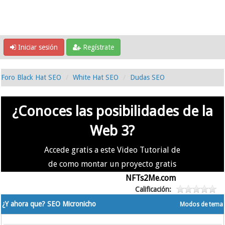
Iniciar sesión
Regístrate
Foro Black Hat SEO
White Hat SEO
Dudas SEO
¿Conoces las posibilidades de la
Web 3?
Accede gratis a este Video Tutorial de
de como montar un proyecto gratis
en la #Web3 usando
NFTs2Me.com
Calificación:
¿Y ahora que? SEO Micronicho
Modos de tema