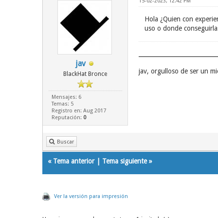
15-02-2023, 12:42 PM
Hola ¿Quien con experie
uso o donde conseguirlas
jav
jav, orgulloso de ser un 
BlackHat Bronce
Mensajes: 6
Temas: 5
Registro en: Aug 2017
Reputación:
0
Buscar
«
Tema anterior
|
Tema siguiente
»
Ver la versión para impresión