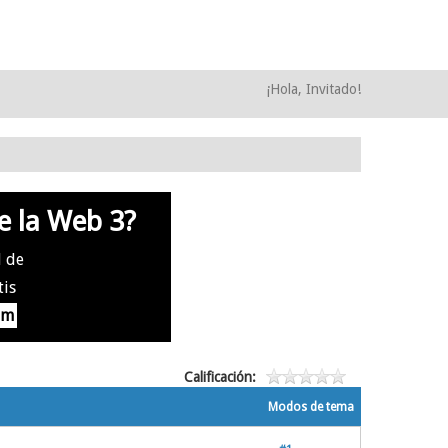
¡Hola, Invitado!
e la Web 3?
l de
tis
om
Calificación:
Modos de tema