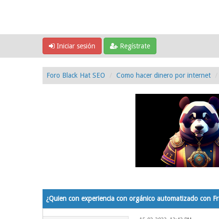
Iniciar sesión
Regístrate
Foro Black Hat SEO
Como hacer dinero por internet
0 voto(s) - 0 Media
1
2
3
4
5
¿Quien con experiencia con orgánico automatizado con Fr