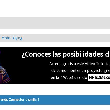
Media Buying
¿Conoces las posibilidades d
Accede gratis a este Video Tutoria
de como montar un proyecto gra
en la #Web3 usando
NFTs2Me.c
iends Connector o similar?