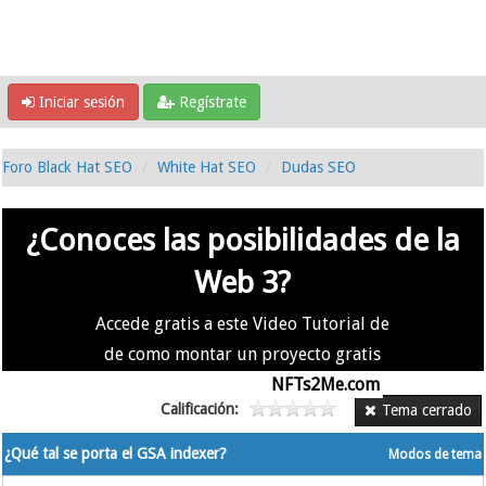
Iniciar sesión
Regístrate
Foro Black Hat SEO
White Hat SEO
Dudas SEO
¿Conoces las posibilidades de la
Web 3?
Accede gratis a este Video Tutorial de
de como montar un proyecto gratis
en la #Web3 usando
NFTs2Me.com
Calificación:
Tema cerrado
¿Qué tal se porta el GSA indexer?
Modos de tema