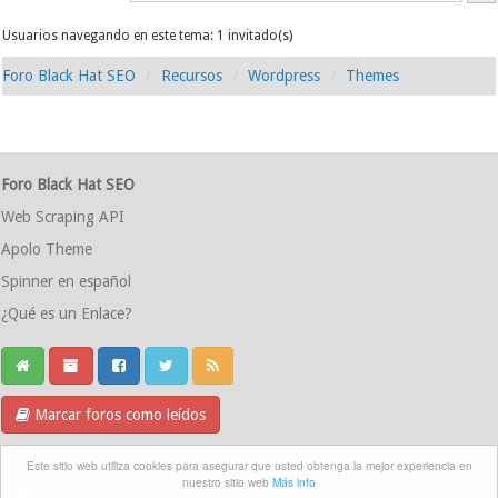
Usuarios navegando en este tema: 1 invitado(s)
Foro Black Hat SEO
Recursos
Wordpress
Themes
Foro Black Hat SEO
Web Scraping API
Apolo Theme
Spinner en español
¿Qué es un Enlace?
Marcar foros como leídos
Grupo Telegram
Este sitio web utiliza cookies para asegurar que usted obtenga la mejor experiencia en
nuestro sitio web
Más info
Contáctanos
Equipo del foro