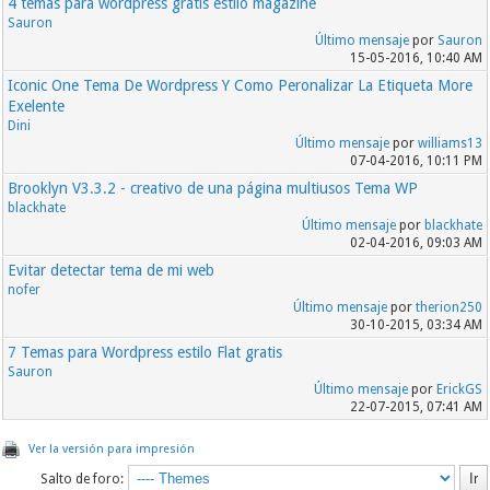
4 temas para wordpress gratis estilo magazine
Sauron
Último mensaje
por
Sauron
15-05-2016, 10:40 AM
Iconic One Tema De Wordpress Y Como Peronalizar La Etiqueta More
Exelente
Dini
Último mensaje
por
williams13
07-04-2016, 10:11 PM
Brooklyn V3.3.2 - creativo de una página multiusos Tema WP
blackhate
Último mensaje
por
blackhate
02-04-2016, 09:03 AM
Evitar detectar tema de mi web
nofer
Último mensaje
por
therion250
30-10-2015, 03:34 AM
7 Temas para Wordpress estilo Flat gratis
Sauron
Último mensaje
por
ErickGS
22-07-2015, 07:41 AM
Ver la versión para impresión
Salto de foro: