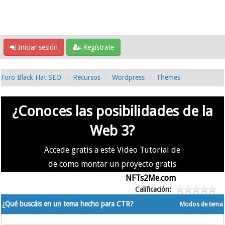
Iniciar sesión
Regístrate
Foro Black Hat SEO
Recursos
Wordpress
Themes
¿Conoces las posibilidades de la
Web 3?
Accede gratis a este Video Tutorial de
de como montar un proyecto gratis
en la #Web3 usando
NFTs2Me.com
Calificación:
¿Qué buscáis en un tema hecho para CTR?
Modos de tema