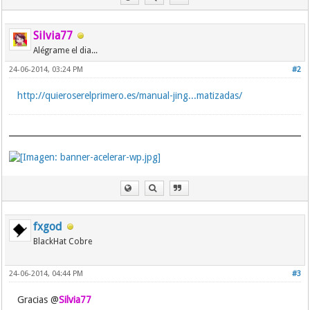
Silvia77
Alégrame el dia...
24-06-2014, 03:24 PM
#2
http://quieroserelprimero.es/manual-jing...matizadas/
fxgod
BlackHat Cobre
24-06-2014, 04:44 PM
#3
Gracias @
Silvia77