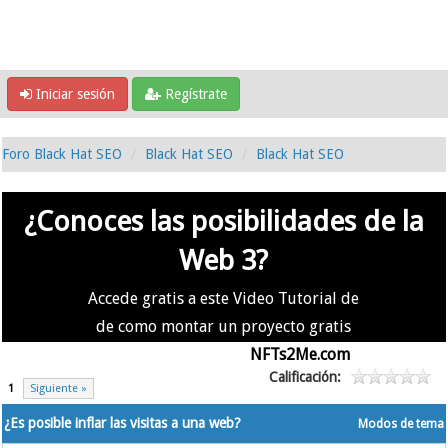
Iniciar sesión
Regístrate
Foro Black Hat SEO
Black Hat SEO
Black Hat SEO
¿Conoces las posibilidades de la
Web 3?
Accede gratis a este Video Tutorial de
de como montar un proyecto gratis
en la #Web3 usando
NFTs2Me.com
Calificación:
1
Siguiente »
¿Es posible inflar las visitas a una web?
Modos de tema