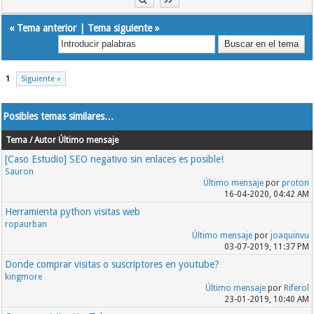
«
Tema anterior
|
Tema siguiente
»
1
Siguiente »
Posibles temas similares…
Tema / Autor
Último mensaje
[Caso Estudio] SEO negativo sin enlaces es posible!
Sauron
Último mensaje
por
proton
16-04-2020, 04:42 AM
Herramienta python visitas web
ropaurban
Último mensaje
por
joaquinvu
03-07-2019, 11:37 PM
Donde comprar visitas o suscriptores en youtube?
kingmore
Último mensaje
por
Riferol
23-01-2019, 10:40 AM