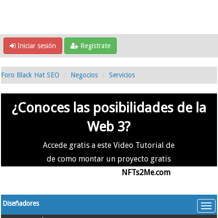
Iniciar sesión
Regístrate
Foro Black Hat SEO
Negocios
Servicios
¿Conoces las posibilidades de la
Web 3?
Accede gratis a este Video Tutorial de
de como montar un proyecto gratis
en la #Web3 usando
NFTs2Me.com
Diseñadores