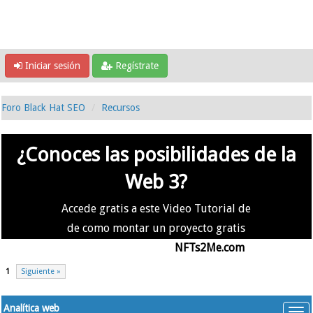
Iniciar sesión
Regístrate
Foro Black Hat SEO
Recursos
¿Conoces las posibilidades de la
Web 3?
Accede gratis a este Video Tutorial de
de como montar un proyecto gratis
en la #Web3 usando
NFTs2Me.com
1
Siguiente »
Analítica web