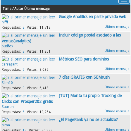
Tema
/
Autor
Último mensaje
Google Analitics en parte privada web
nifff
2
11,719
Incluir código postal asociado a las
ventas(analytics)
budfox
3
11,251
Métricas SEO para dominios
carregant
2
9,032
7 días GRATIS con SEMrush
Slim10
0
6,418
[TUT] Monta tu propio Tracking de
Clicks con Prosper202 gratis
Sauron
6
19,254
¿El PageRank ya no se actualiza?
Mma
13
30,933