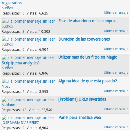
registrados.
budfox
0
6,625
Fase de abandono de la compra.
budfox
3
10,302
Duración de las conversiones
budfox
0
6,904
Utilizar mas de un filtro en Magic
Script(tema analytics)
budfox
0
6,846
Alguna idea de que esta pasado?
Most
2
8,995
[Problema] URLs invertidas
Alekhine
13
22,540
Panel para analitica web
JOSE MARIA DIAZ PEREZ
0
6,904